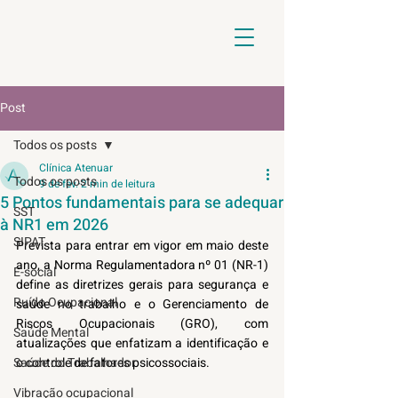
Post
Todos os posts
Clínica Atenuar
Todos os posts
9 de fev.
2 min de leitura
5 Pontos fundamentais para se adequar
SST
à NR1 em 2026
SIPAT
Prevista para entrar em vigor em maio deste 
ano, a Norma Regulamentadora nº 01 (NR-1) 
E-social
define as diretrizes gerais para segurança e 
Ruído Ocupacional
saúde no trabalho e o Gerenciamento de 
Riscos Ocupacionais (GRO), com 
Saúde Mental
atualizações que enfatizam a identificação e 
Saúde do Trabalhador
o controle de fatores psicossociais.
Vibração ocupacional