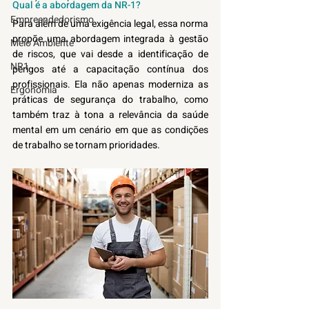
Qual é a abordagem da NR-1?
Empreendedorismo
Para além de uma exigência legal, essa norma 
propõe uma abordagem integrada à gestão 
Meio Ambiente
de riscos, que vai desde a identificação de 
NR1
perigos até a capacitação contínua dos 
profissionais. Ela não apenas moderniza as 
Ergonomia
práticas de segurança do trabalho, como 
também traz à tona a relevância da saúde 
mental em um cenário em que as condições 
de trabalho se tornam prioridades. 