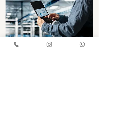
A Atenuar está pronta para auxiliar sua 
empresa na adequação à nova NR-1. Entre 
em contato hoje mesmo com nossos 
consultores para conhecer nossa proposta!
SST
NR1
Posts recentes
Ver tudo