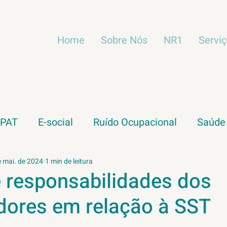
Home
Sobre Nós
NR1
Servi
IPAT
E-social
Ruído Ocupacional
Saúde
Vibração ocupacional
Empreendedorismo
e mai. de 2024
1 min de leitura
e responsabilidades dos
dores em relação à SST