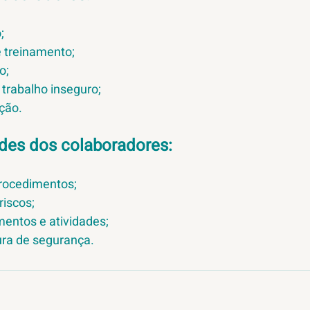
;
e treinamento;
o;
o trabalho inseguro;
ação.
des dos colaboradores:
procedimentos;
riscos;
amentos e atividades;
ura de segurança.