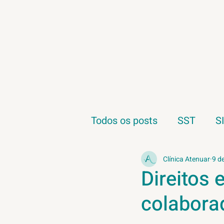
Todos os posts
SST
S
Saúde do Trabalhador
Clínica Atenuar
9 d
Direitos 
colabora
NR1
Ergonomia