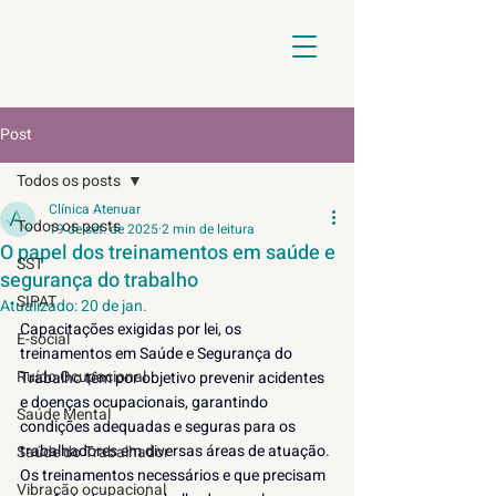
Post
Todos os posts
Clínica Atenuar
Todos os posts
19 de set. de 2025
2 min de leitura
O papel dos treinamentos em saúde e
SST
segurança do trabalho
SIPAT
Atualizado:
20 de jan.
Capacitações exigidas por lei, os 
E-social
treinamentos em Saúde e Segurança do 
Ruído Ocupacional
Trabalho têm por objetivo prevenir acidentes 
e doenças ocupacionais, garantindo 
Saúde Mental
condições adequadas e seguras para os 
trabalhadores em diversas áreas de atuação. 
Saúde do Trabalhador
Os treinamentos necessários e que precisam 
Vibração ocupacional