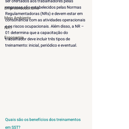
ser ofertados aos trabalhadores pelas 
empresas são estabelecidos pelas Normas 
Empreendedorismo
Regulamentadoras (NRs) e devem estar em 
Meio Ambiente
consonância com as atividades operacionais 
e os riscos ocupacionais. Além disso, a NR – 
NR1
01 determina que a capacitação do 
Ergonomia
trabalhador deve incluir três tipos de 
treinamento: inicial, periódico e eventual.
Quais são os benefícios dos treinamentos 
em SST?