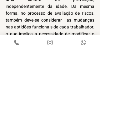
independentemente da idade. Da mesma 
forma, no processo de avaliação de riscos, 
também deve-se considerar  as mudanças 
nas aptidões funcionais de cada trabalhador, 
o que implica a necessidade de modificar o 
trabalho e o ambiente para responder 
adequadamente às transformações físicas, 
fisiológicas e emocionais dos colaboradores 
em processo de envelhecimento. 
Conte com a Atenuar para desenvolver um 
plano personalizado para sua empresa, em 
qualquer lugar do Brasil.
Posts recentes
Ver tudo