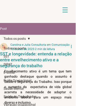
Post
Todos os posts
Carolina e Julia Consultoria em Comunicação
Todos os posts
13 de out. de 2025
2 min de leitura
SST e longevidade: entenda a relação
SST
entre envelhecimento ativo e a
SIPAT
segurança do trabalho
Envelhecimento ativo é um tema que tem 
E-social
ganhado destaque quando o assunto é 
Ruído Ocupacional
Saúde e Segurança do Trabalho. Isso porque 
o aumento da  expectativa de vida global 
Saúde Mental
acarreta a necessidade de adaptar o 
Saúde do Trabalhador
ambiente laboral para um espaço mais 
diverso e inclusivo.  
Vibração ocupacional