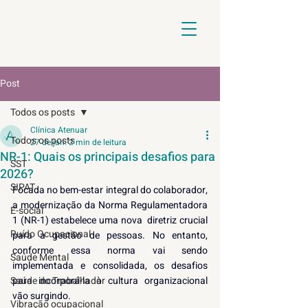
Post
Todos os posts
Clínica Atenuar
Todos os posts
27 de jan.
2 min de leitura
NR-1: Quais os principais desafios para
SST
2026?
SIPAT
Focada no bem-estar integral do colaborador, 
a modernização da Norma Regulamentadora 
E-social
1 (NR-1) estabelece uma nova  diretriz crucial 
Ruído Ocupacional
para a gestão de pessoas. No entanto, 
conforme essa norma vai sendo 
Saúde Mental
implementada e consolidada, os desafios 
Saúde do Trabalhador
para incorporá-la à cultura organizacional 
vão surgindo. 
Vibração ocupacional