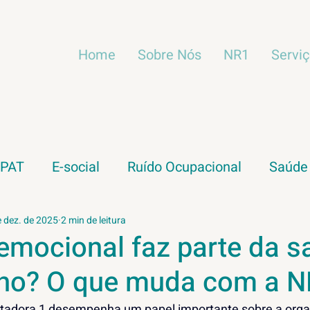
Home
Sobre Nós
NR1
Servi
IPAT
E-social
Ruído Ocupacional
Saúde
Vibração ocupacional
Empreendedorismo
e dez. de 2025
2 min de leitura
emocional faz parte da s
lho? O que muda com a N
adora 1 desempenha um papel importante sobre a orga