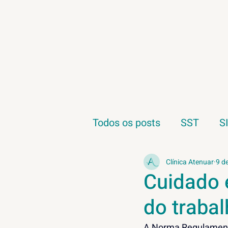
Todos os posts
SST
S
Saúde do Trabalhador
Clínica Atenuar
9 d
Cuidado 
do traba
NR1
Ergonomia
A Norma Regulament