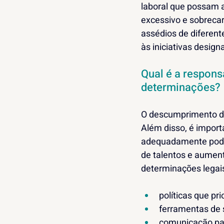
laboral que possam 
excessivo e sobrecar
assédios de diferent
às iniciativas design
Qual é a respon
determinações?
O descumprimento da
Além disso, é import
adequadamente podem
de talentos e aumen
determinações legais
políticas que pr
ferramentas de 
comunicação par