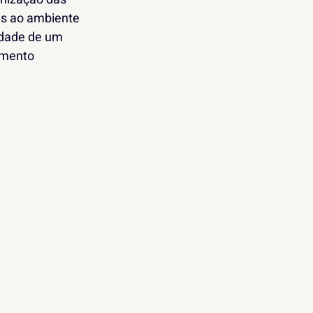
as ao ambiente 
idade de um 
imento 