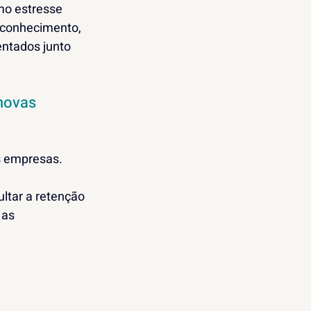
mo estresse 
econhecimento, 
ntados junto 
novas 
 empresas. 
ltar a retenção 
as 