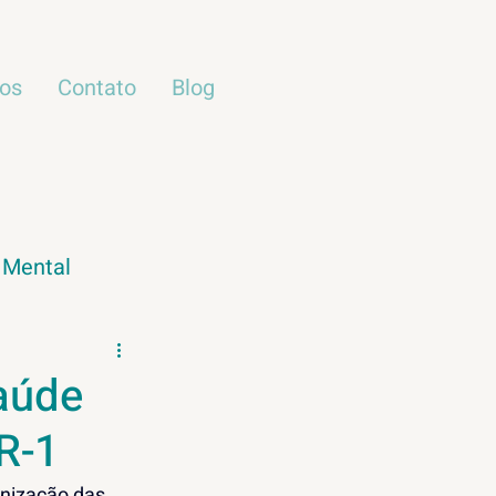
ços
Contato
Blog
 Mental
Meio Ambiente
aúde
R-1
nização das 