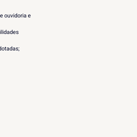
 ouvidoria e 
lidades 
dotadas;